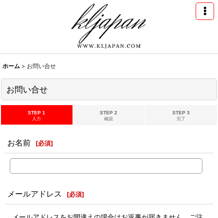
ホーム
>
お問い合せ
お問い合せ
STEP 1
STEP 2
STEP 3
入力
確認
完了
お名前
[
必須
]
メールアドレス
[
必須
]
メールアドレスをお間違えの場合はお返事が届きません。ご注