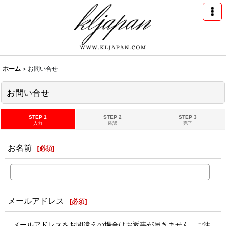
ホーム
>
お問い合せ
お問い合せ
STEP 1
STEP 2
STEP 3
入力
確認
完了
お名前
[
必須
]
メールアドレス
[
必須
]
メールアドレスをお間違えの場合はお返事が届きません。ご注