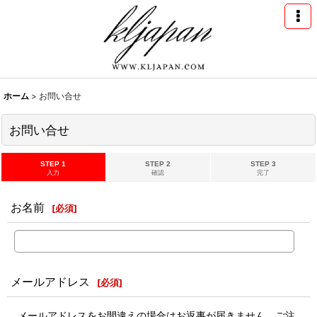
ホーム
>
お問い合せ
お問い合せ
STEP 1
STEP 2
STEP 3
入力
確認
完了
お名前
[
必須
]
メールアドレス
[
必須
]
メールアドレスをお間違えの場合はお返事が届きません。ご注