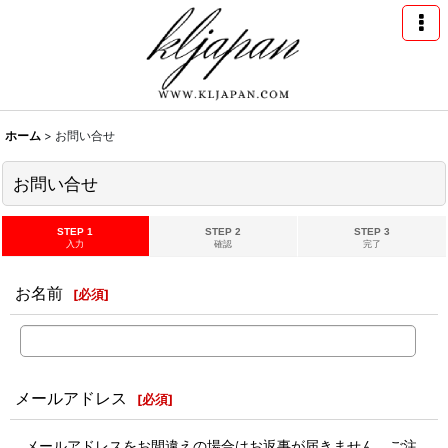
ホーム
>
お問い合せ
お問い合せ
STEP 1
STEP 2
STEP 3
入力
確認
完了
お名前
[
必須
]
メールアドレス
[
必須
]
メールアドレスをお間違えの場合はお返事が届きません。ご注