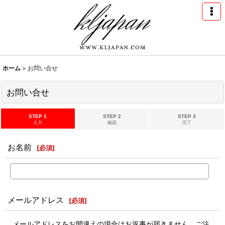
ホーム
>
お問い合せ
お問い合せ
STEP 1
STEP 2
STEP 3
入力
確認
完了
お名前
[
必須
]
メールアドレス
[
必須
]
メールアドレスをお間違えの場合はお返事が届きません。ご注