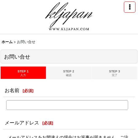
ホーム
>
お問い合せ
お問い合せ
STEP 1
STEP 2
STEP 3
入力
確認
完了
お名前
[
必須
]
メールアドレス
[
必須
]
メールアドレスをお間違えの場合はお返事が届きません。ご注