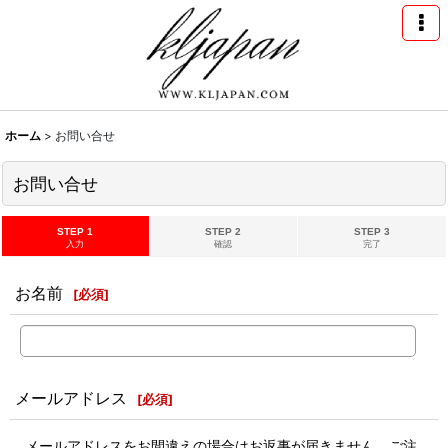
ホーム
>
お問い合せ
お問い合せ
STEP 1
STEP 2
STEP 3
入力
確認
完了
お名前
[
必須
]
メールアドレス
[
必須
]
メールアドレスをお間違えの場合はお返事が届きません。ご注